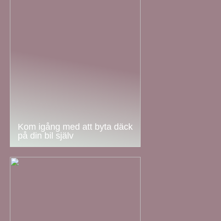
Kom igång med att byta däck
på din bil själv