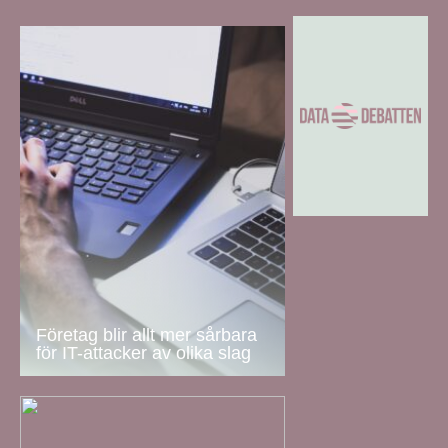
Företag blir allt mer sårbara
för IT-attacker av olika slag