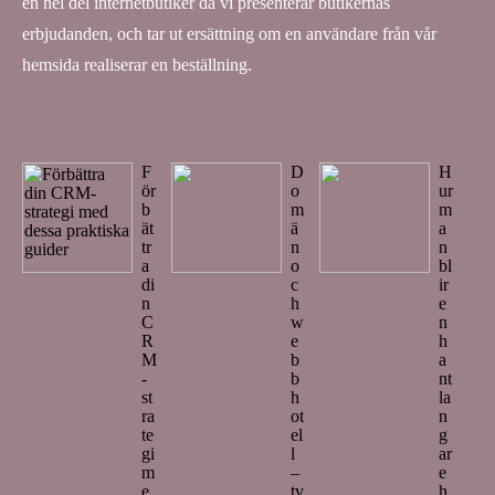
en hel del internetbutiker då vi presenterar butikernas
erbjudanden, och tar ut ersättning om en användare från vår
hemsida realiserar en beställning.
F
D
H
ör
o
ur
b
m
m
ät
ä
a
tr
n
n
a
o
bl
di
c
ir
n
h
e
C
w
n
R
e
h
M
b
a
-
b
nt
st
h
la
ra
ot
n
te
el
g
gi
l
ar
m
–
e
e
tv
h