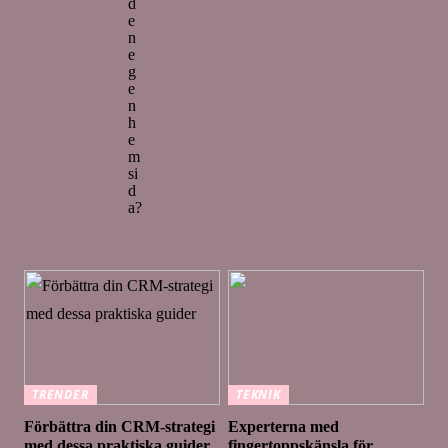
d
e
n
e
g
e
n
h
e
m
si
d
a?
TRENDER
TEKNIK
Förbättra din CRM-strategi
Experterna med
med dessa praktiska guider
fingertoppskänsla för