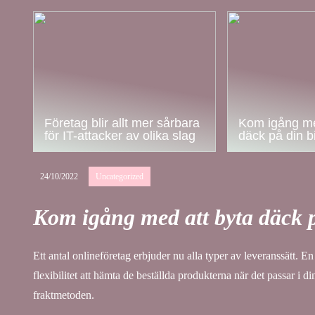
Företag blir allt mer sårbara
Kom igång me
för IT-attacker av olika slag
däck på din bi
24/10/2022
Uncategorized
Kom igång med att byta däck på
Ett antal onlineföretag erbjuder nu alla typer av leveranssätt. En fa
flexibilitet att hämta de beställda produkterna när det passar i 
fraktmetoden.