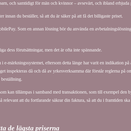
arn, och samtidigt för män och kvinnor – avsevärt, och ibland erbjuda gr
 innan du beställer, så att du är säker på att få det billigaste priset.
obilePay. Som en annan lösning bör du använda en avbetalningslösning 
ga dess förutsättningar, men det är ofta inte spännande.
m i e-märkningssystemet, eftersom detta länge har varit en indikation på 
etaget inspekteras då och då av yrkesverksamma där förstår reglerna på o
 beställning.
 som kan tillämpas i samband med transaktionen, som till exempel den b
relevant att du fortfarande säkrar din faktura, så att du i framtiden sk
ta de lägsta priserna