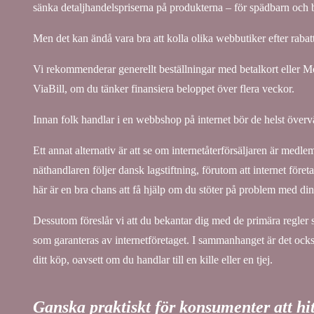
sänka detaljhandelspriserna på produkterna – för spädbarn och b
Men det kan ändå vara bra att kolla olika webbutiker efter rabatter
Vi rekommenderar generellt beställningar med betalkort eller M
ViaBill, om du tänker finansiera beloppet över flera veckor.
Innan folk handlar i en webbshop på internet bör de helst övervä
Ett annat alternativ är att se om internetåterförsäljaren är medle
näthandlaren följer dansk lagstiftning, förutom att internet för
här är en bra chans att få hjälp om du stöter på problem med din
Dessutom föreslår vi att du bekantar dig med de primära regler
som garanteras av internetföretaget. I sammanhanget är det också 
ditt köp, oavsett om du handlar till en kille eller en tjej.
Ganska praktiskt för konsumenter att hit