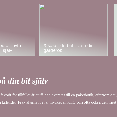
d att byta
3 saker du behöver i din
l själv
garderob
 din bil själv
vorit för tillfället är att få det levererat till en paketbutik, eftersom det 
din kalender. Fraktalternativet är mycket smidigt, och ofta också den mes