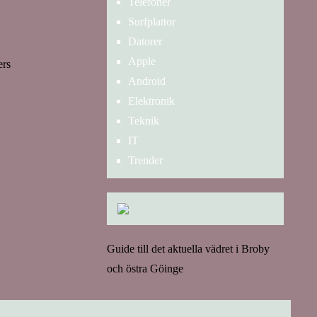
Telefoner
Surfplattor
Datorer
Apple
ers
Android
Elektronik
Teknik
IT
Trender
Guide till det aktuella vädret i Broby
och östra Göinge