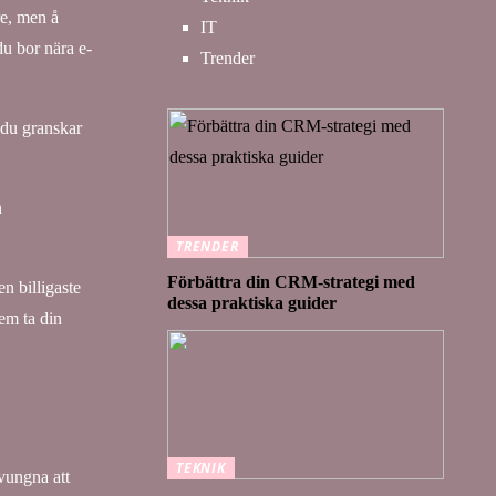
re, men å
IT
du bor nära e-
Trender
 du granskar
n
TRENDER
Förbättra din CRM-strategi med
en billigaste
dessa praktiska guider
dem ta din
TEKNIK
tvungna att