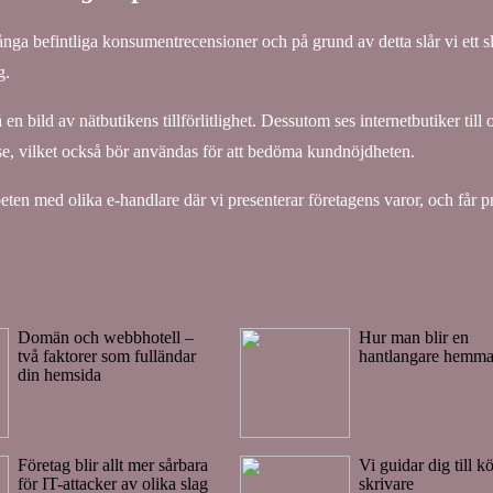
många befintliga konsumentrecensioner och på grund av detta slår vi ett sl
g.
n bild av nätbutikens tillförlitlighet. Dessutom ses internetbutiker till
lse, vilket också bör användas för att bedöma kundnöjdheten.
eten med olika e-handlare där vi presenterar företagens varor, och får 
Domän och webbhotell –
Hur man blir en
två faktorer som fulländar
hantlangare hemm
din hemsida
Företag blir allt mer sårbara
Vi guidar dig till k
för IT-attacker av olika slag
skrivare