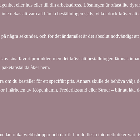
ägenhet eller hus eller till din arbetsadress. Lösningen är oftast lite dyra
inte nekas att vara att hämta beställningen själv, vilket dock kräver att 
på några sekunder, och för det ändamålet är det absolut nödvändigt att
rans av sina favoritprodukter, men det krävs att beställningen lämnas inna
n paketanställda åker hem.
ara om du beställer för ett specifikt pris. Annars skulle de behöva välja d
 bor i närheten av Köpenhamn, Frederikssund eller Struer – blir att låta 
 mellan olika webbshoppar och därför har de flesta internetbutiker varit 