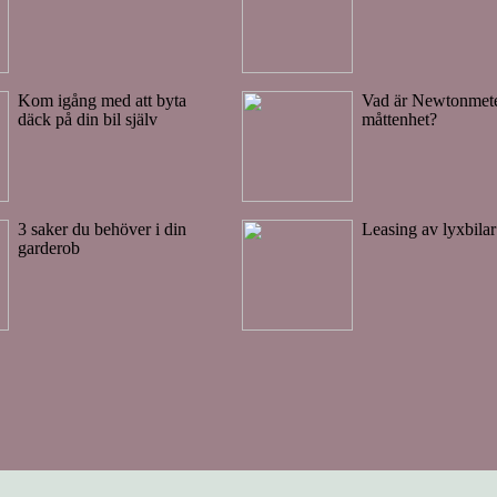
Kom igång med att byta
Vad är Newtonmet
däck på din bil själv
måttenhet?
3 saker du behöver i din
Leasing av lyxbilar
garderob