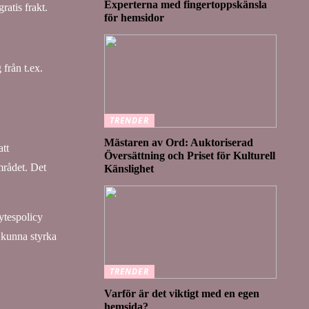
Experterna med fingertoppskänsla
atis frakt.
för hemsidor
från t.ex.
TRENDER
Mästaren av Ord: Auktoriserad
att
Översättning och Priset för Kulturell
mrådet. Det
Känslighet
ytespolicy
a kunna styrka
TRENDER
Varför är det viktigt med en egen
hemsida?