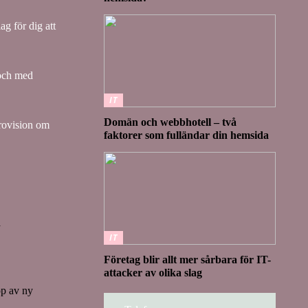
ag för dig att
 och med
IT
Domän och webbhotell – två
provision om
faktorer som fulländar din hemsida
a
IT
Företag blir allt mer sårbara för IT-
attacker av olika slag
öp av ny