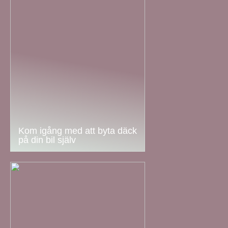
Kom igång med att byta däck
på din bil själv