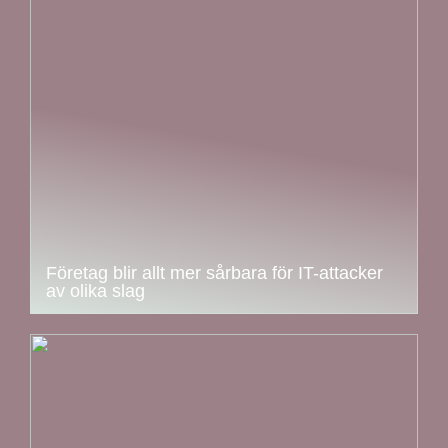
Företag blir allt mer sårbara för IT-attacker
av olika slag