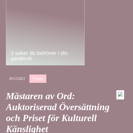
3 saker du behöver i din
garderob
29/11/2023
Trender
Mästaren av Ord:
Auktoriserad Översättning
och Priset för Kulturell
Känslighet