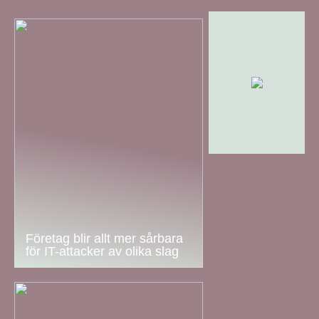
Företag blir allt mer sårbara
för IT-attacker av olika slag