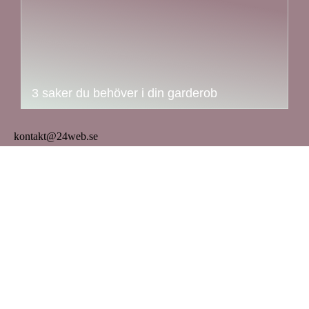
3 saker du behöver i din garderob
kontakt@24web.se