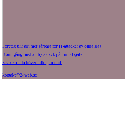
Företag blir allt mer sårbara för IT-attacker av olika slag
Kom igång med att byta däck på din bil själv
3 saker du behöver i din garderob
kontakt@24web.se