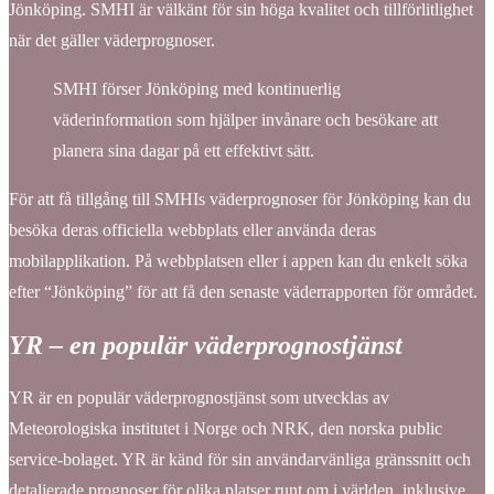
Jönköping. SMHI är välkänt för sin höga kvalitet och tillförlitlighet
när det gäller väderprognoser.
SMHI förser Jönköping med kontinuerlig
väderinformation som hjälper invånare och besökare att
planera sina dagar på ett effektivt sätt.
För att få tillgång till SMHIs väderprognoser för Jönköping kan du
besöka deras officiella webbplats eller använda deras
mobilapplikation. På webbplatsen eller i appen kan du enkelt söka
efter “Jönköping” för att få den senaste väderrapporten för området.
YR – en populär väderprognostjänst
YR är en populär väderprognostjänst som utvecklas av
Meteorologiska institutet i Norge och NRK, den norska public
service-bolaget. YR är känd för sin användarvänliga gränssnitt och
detaljerade prognoser för olika platser runt om i världen, inklusive