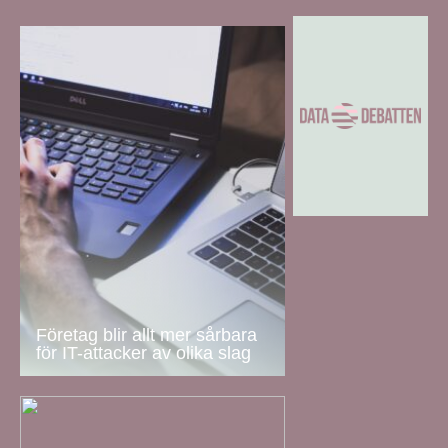
Företag blir allt mer sårbara
för IT-attacker av olika slag