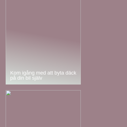
Kom igång med att byta däck
på din bil själv