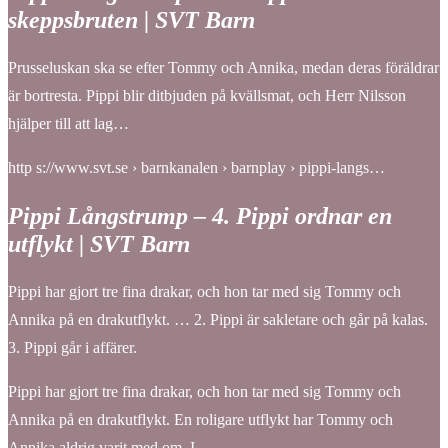
skeppsbruten | SVT Barn
Prusseluskan ska se efter Tommy och Annika, medan deras föräldrar
är bortresta. Pippi blir ditbjuden på kvällsmat, och Herr Nilsson
hjälper till att lag…
http s://www.svt.se › barnkanalen › barnplay › pippi-langs…
Pippi Långstrump – 4. Pippi ordnar en
utflykt | SVT Barn
Pippi har gjort tre fina drakar, och hon tar med sig Tommy och
Annika på en drakutflykt. … 2. Pippi är sakletare och går på kalas.
3. Pippi går i affärer.
Pippi har gjort tre fina drakar, och hon tar med sig Tommy och
Annika på en drakutflykt. En roligare utflykt har Tommy och
Annika aldrig varit med om. I…