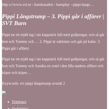
http s://www.svt.se › barnkanalen › barnplay › pippi-langs…
Pippi Långstrump – 3. Pippi går i affärer |
SVT Barn
Pippi tar ett rejält tag i sin kappsäck full med gullpengar, och så går
hon och Tommy och … 2. Pippi är sakletare och går på kalas. 3.
Pippi går i affärer.
Pippi tar ett rejält tag i sin kappsäck full med gullpengar, och så går
hon och Tommy och Annika en rond i den lilla stadens affärer och
köper och köper…
Keywords: svt pippi långstrump avsnitt 2
Telefoner
Surfplattor