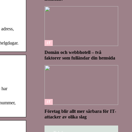
 adress,
helgdagar.
IT
Domän och webbhotell – två
faktorer som fulländar din hemsida
 har
IT
onnummer,
Företag blir allt mer sårbara för IT-
attacker av olika slag