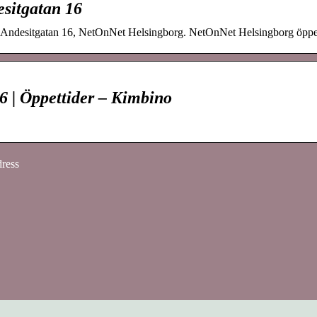
esitgatan 16
8 Andesitgatan 16, NetOnNet Helsingborg. NetOnNet Helsingborg öppet
6 | Öppettider – Kimbino
dress