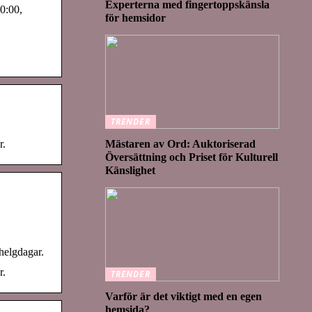
Experterna med fingertoppskänsla
0:00,
för hemsidor
TRENDER
r.
Mästaren av Ord: Auktoriserad
Översättning och Priset för Kulturell
Känslighet
helgdagar.
r.
TRENDER
Varför är det viktigt med en egen
hemsida?