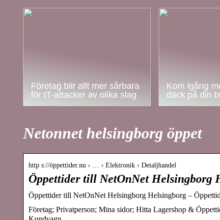
Företag blir allt mer sårbara
Kom igång me
för IT-attacker av olika slag
däck på din bi
Netonnet helsingborg öppet
http s://öppettider.nu › … › Elektronik › Detaljhandel
Öppettider till NetOnNet Helsingborg 
Öppettider till NetOnNet Helsingborg Helsingborg – Öppettid
Företag; Privatperson; Mina sidor; Hitta Lagershop & Öppetti
Kundvagn.