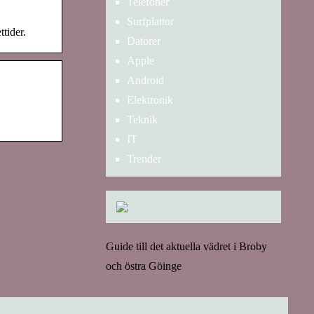
Telefoner
Surfplattor
tider.
Datorer
Apple
Android
Elektronik
Teknik
IT
Trender
Guide till det aktuella vädret i Broby
och östra Göinge