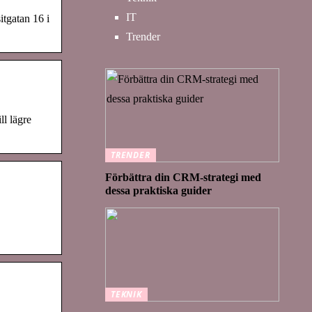
IT
tgatan 16 i
Trender
ll lägre
TRENDER
Förbättra din CRM-strategi med
dessa praktiska guider
TEKNIK