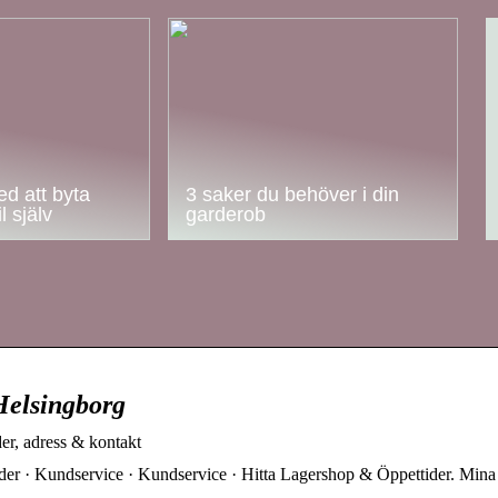
d att byta
3 saker du behöver i din
l själv
garderob
Helsingborg
er, adress & kontakt
der · Kundservice · Kundservice · Hitta Lagershop & Öppettider. Mina 