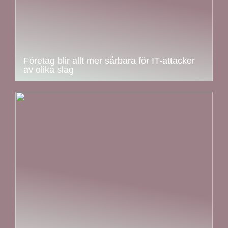
Företag blir allt mer sårbara för IT-attacker
av olika slag