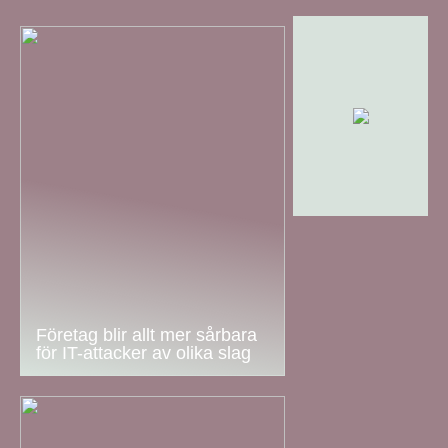
Företag blir allt mer sårbara
för IT-attacker av olika slag