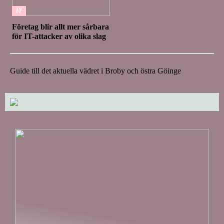
IT
Företag blir allt mer sårbara
för IT-attacker av olika slag
Guide till det aktuella vädret i Broby och östra Göinge