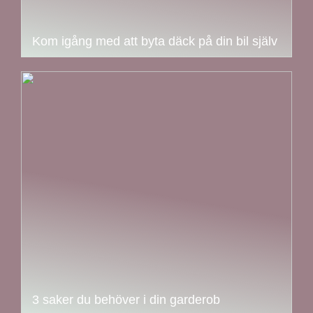
Kom igång med att byta däck på din bil själv
3 saker du behöver i din garderob