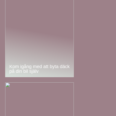
Kom igång med att byta däck
på din bil själv