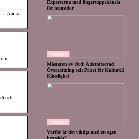
Experterna med fingertoppskänsla
för hemsidor
på … Andra
TRENDER
s om.
Mästaren av Ord: Auktoriserad
Översättning och Priset för Kulturell
Känslighet
edi och
TRENDER
Varför är det viktigt med en egen
hemsida?