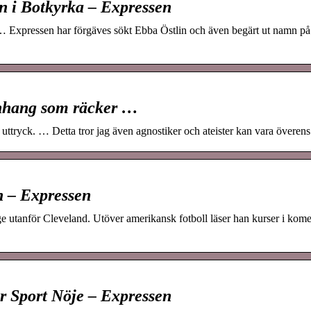
en i Botkyrka – Expressen
… Expressen har förgäves sökt Ebba Östlin och även begärt ut namn 
anhang som räcker …
uttryck. … Detta tror jag även agnostiker och ateister kan vara överen
en – Expressen
ge utanför Cleveland. Utöver amerikansk fotboll läser han kurser i kom
er Sport Nöje – Expressen