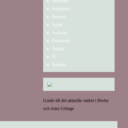
Telefoner
Surfplattor
Datorer
Apple
Android
Elektronik
Teknik
IT
Trender
Guide till det aktuella vädret i Broby
och östra Göinge