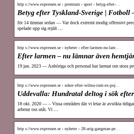
http s://www.expressen.se › premium › sport › betyg-efter-…
Betyg efter Tyskland-Sverige | Fotboll
för 14 timmar sedan — Var dock extremt modig offensivt preci
spelade upp sig rejält …
http s://www.expressen.se › nyheter › efter-larmen-nu-lam…
Efter larmen – nu lämnar även hemtjä
19 jan. 2023 — Anhöriga och personal har larmat om stora prob
http s://www.expressen.se › soker-efter-wilma-runt-ex-poj…
Uddevalla: Hundratal deltog i sök eft
18 okt. 2020 — – Vissa områden där vi letar är avsökta tidiga
arbetar oss utåt. Vi …
http s://www.expressen.se › nyheter › 28-arig-gangman-pe…