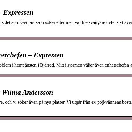
 – Expressen
s det som Gerhardsson söker efter men var lite svajigare defensivt äv
nstchefen – Expressen
lem i hemtjänsten i Bjärred. Mitt i stormen väljer även enhetschefen a
er Wilma Andersson
re, och vi söker även på nya platser. Vi utgår från ex-pojkvännens bost