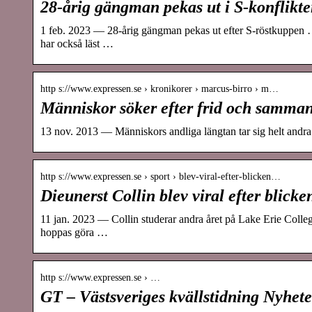
28-årig gängman pekas ut i S-konflikt
1 feb. 2023 — 28-årig gängman pekas ut efter S-röstkuppen 
har också läst …
http s://www.expressen.se › kronikorer › marcus-birro › m…
Människor söker efter frid och samm
13 nov. 2013 — Människors andliga längtan tar sig helt andra 
http s://www.expressen.se › sport › blev-viral-efter-blicken…
Dieunerst Collin blev viral efter blick
11 jan. 2023 — Collin studerar andra året på Lake Erie Colle
hoppas göra …
http s://www.expressen.se › …
GT – Västsveriges kvällstidning Nyhet