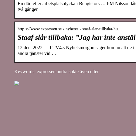
En död efter arbetsplatsolycka i Bengtsfors … PM Nilsson lå
två gånger.
http s://www.expressen.se › nyheter › staaf-slar-tillbaka-hu…
Staaf slår tillbaka: ”Jag har inte anstä
12 dec. 2022 — I TV4:s Nyhetsmorgon säger hon nu att de i hu
andra tjänster vid …
Keywords: expressen andra sökte även efter