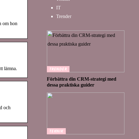
IT
Trender
en om hon
tt lämna.
TRENDER
Förbättra din CRM-strategi med
dessa praktiska guider
ad och
TEKNIK