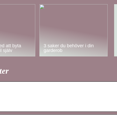
d att byta
3 saker du behöver i din
l själv
garderob
ter