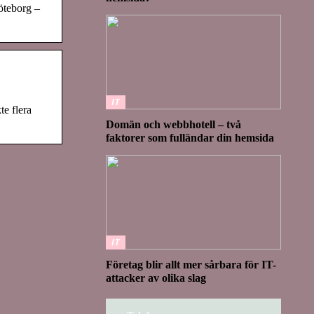
öteborg –
IT
e flera
Domän och webbhotell – två
faktorer som fulländar din hemsida
IT
Företag blir allt mer sårbara för IT-
attacker av olika slag