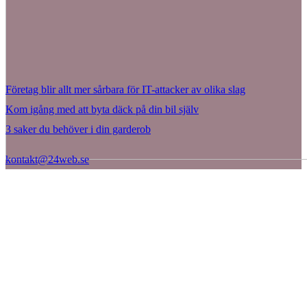
Företag blir allt mer sårbara för IT-attacker av olika slag
Kom igång med att byta däck på din bil själv
3 saker du behöver i din garderob
kontakt@24web.se